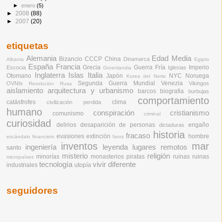
►
enero
(5)
►
2008
(88)
►
2007
(20)
etiquetas
Alemania
Edad Media
Bizancio
CCCP
China
Dinamarca
Albania
Egipto
España
Francia
Grecia
Guerra Fría
Imperio
Escocia
Iglesias
Groenlandia
Inglaterra
Islas
Italia
Otomano
Japón
NYC
Noruega
Korea del Norte
Segunda Guerra Mundial
Venezia
OVNIs
Vikingos
Revolución Rusa
aislamiento
arquitectura y urbanismo
barcos
biografia
burbujas
comportamiento
catásfrofes
clima
civilización perdida
humano
conspiración
cristianismo
comunismo
criminal
curiosidad
delirios
desaparición de personas
engaño
dictaduras
historia
fracaso
evasiones
extinción
hombre
escándalo financiero
faros
inventos
mar
ingeniería
leyenda
lugares remotos
santo
misterio
religión
minorías
monasterios
piratas
ruinas
ruinas
micropaíses
tecnología
vivir diferente
industriales
utopía
seguidores