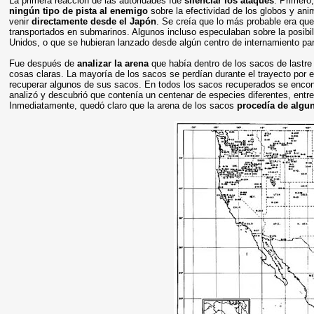
La primera reacción de las autoridades fue
silenciar los ataques
. Primero
ningún tipo de pista al enemigo
sobre la efectividad de los globos y ani
venir
directamente desde el Japón
. Se creía que lo más probable era qu
transportados en submarinos. Algunos incluso especulaban sobre la posibi
Unidos, o que se hubieran lanzado desde algún centro de internamiento pa
Fue después de
analizar la arena
que había dentro de los sacos de lastre
cosas claras. La mayoría de los sacos se perdían durante el trayecto por el
recuperar algunos de sus sacos. En todos los sacos recuperados se encon
analizó y descubrió que contenía un centenar de especies diferentes, entre
Inmediatamente, quedó claro que la arena de los sacos
procedía de algu