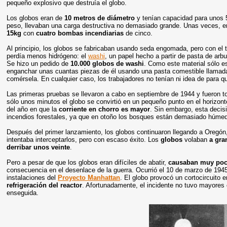
pequeño explosivo que destruía el globo.
Los globos eran de
10 metros de diámetro
y tenían capacidad para unos 
peso, llevaban una carga destructiva no demasiado grande. Unas veces, 
15kg
con
cuatro bombas incendiarias
de cinco.
Al principio, los globos se fabricaban usando seda engomada, pero con el 
perdía menos hidrógeno: el
washi
, un papel hecho a partir de pasta de ar
Se hizo un pedido de
10.000 globos de washi
. Como este material sólo e
enganchar unas cuantas piezas de él usando una pasta comestible llama
comérsela. En cualquier caso, los trabajadores no tenían ni idea de para qu
Las primeras pruebas se llevaron a cabo en septiembre de 1944 y fueron t
sólo unos minutos el globo se convirtió en un pequeño punto en el horizon
del año en que la
corriente en chorro es mayor
. Sin embargo, esta decis
incendios forestales, ya que en otoño los bosques están demasiado húmed
Después del primer lanzamiento, los globos continuaron llegando a Oregón
intentaba interceptarlos, pero con escaso éxito. Los
globos
volaban
a gra
derribar unos veinte
.
Pero a pesar de que los globos eran difíciles de abatir,
causaban muy po
consecuencia en el desenlace de la guerra. Ocurrió el 10 de marzo de 1945
instalaciones del
Proyecto Manhattan
. El globo provocó un cortocircuito 
refrigeración del reactor
. Afortunadamente, el incidente no tuvo mayores
enseguida.