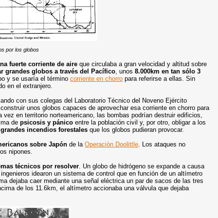
s por los globos
na fuerte corriente de aire
que circulaba a gran velocidad y altitud sobre
ar grandes globos a través del Pacífico
, unos
8.000km en tan sólo 3
ipo y se usaría el término
corriente en chorro
para referirse a ellas. Sin
o en el extranjero.
ando con sus colegas del Laboratorio Técnico del Noveno Ejército
a construir unos globos capaces de aprovechar esa corriente en chorro para
a vez en territorio norteamericano, las bombas podrían destruir edificios,
lima de
psicosis y pánico
entre la población civil y, por otro, obligar a los
s
grandes incendios forestales
que los globos pudieran provocar.
ericanos sobre Japón
de la
Operación Doolittle
. Los ataques no
los nipones.
mas técnicos por resolver
. Un globo de hidrógeno se expande a causa
s ingenieros idearon un
sistema de contro
l que en función de un altímetro
ema dejaba caer mediante una señal eléctrica un par de sacos de las tres
ncima de los 11.6km, el altímetro accionaba una válvula que dejaba