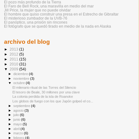
El pozo más profundo de la Tierra
El Faro de Bell Rock, una maravilla en medio del mar
Jill Price, la mujer que no puede olvidar
El hombre que quiso construir una presa en el Estrecho de Gibraltar
El misterioso zumbador de la UVB-76
El panóptico, una prisión sin rincones
El fotógrafo que se quedó tirado en medio de la nada en Alaska
archivo del blog
►
2013
(1)
►
2012
(5)
►
2011
(15)
►
2010
(31)
▼
2009
(54)
►
diciembre
(4)
►
noviembre
(3)
▼
octubre
(4)
El milenario ritual de las Torres del Silencio
El tesoro de Beale, 30 millones por una clave
La colonia perdida de la isla de Roanoke
Los globos de fuego con los que Japón golpeó el co...
►
septiembre
(4)
►
agosto
(3)
►
julio
(6)
►
junio
(6)
►
mayo
(5)
►
abril
(4)
►
marzo
(6)
►
febrero
(4)