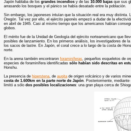
Japón hablaba de los
grandes incendios
y de las
10.000 bajas
que sus gl
arrasando los bosques y el pánico se había desatado entre la población.
Sin embargo, los japoneses intuían que la situación real era muy distinta. 
Oregón. Tal vez por ello, el ejército japonés empezó a dudar de la efectivi
en abril de 1945. Casi al mismo tiempo que los americanos habían conse
globos
.
El mérito fue de la Unidad de Geología del ejército norteamericano que lle
posibles de lanzamiento. En los primeros análisis, los investigadores de 
los sacos de lastre. En Japón, el coral crece a lo largo de la costa de Hons
norte.
En la arena también encontraron
foraminíferas
, pequeños esqueletos de or
especies de foraminífera identificadas
sólo habían sido descritas en estu
Honshu.
La presencia de
hiperstena
, de
augita
de origen volcánico y de varios miner
costa de 1.600km en la parte norte de Japón
. Posteriormente, mediante 
limitó a sólo
dos posibles localizaciones
: una gran playa cerca de Shiog