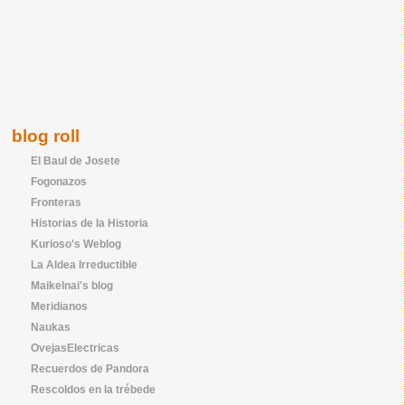
blog roll
El Baul de Josete
Fogonazos
Fronteras
Historias de la Historia
Kurioso's Weblog
La Aldea Irreductible
Maikelnai's blog
Meridianos
Naukas
OvejasElectricas
Recuerdos de Pandora
Rescoldos en la trébede