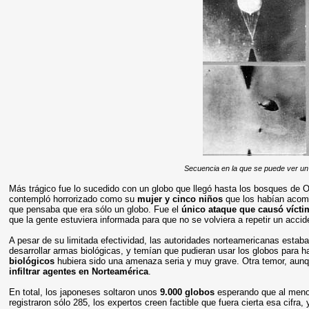
Secuencia en la que se puede ver un
Más trágico fue lo sucedido con un globo que llegó hasta los bosques de O
contempló horrorizado como su
mujer y cinco niños
que los habían acomp
que pensaba que era sólo un globo. Fue el
único ataque que causó vícti
que la gente estuviera informada para que no se volviera a repetir un accid
A pesar de su limitada efectividad, las autoridades norteamericanas esta
desarrollar
armas biológicas
, y temían que pudieran usar los
globos para ha
biológicos
hubiera sido una amenaza seria y muy grave. Otra temor, aunqu
infiltrar agentes en Norteamérica
.
En total, los japoneses soltaron unos
9.000 globos
esperando que al men
registraron sólo 285, los expertos creen factible que fuera cierta esa cifr