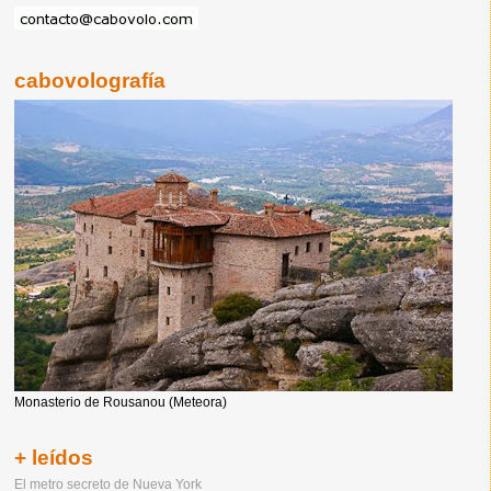
cabovolografía
Monasterio de Rousanou (Meteora)
+ leídos
El metro secreto de Nueva York