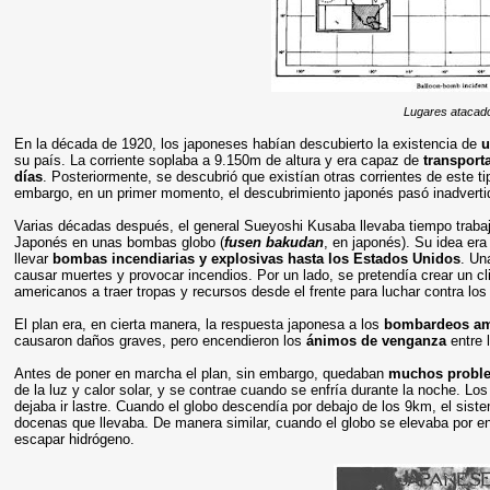
Lugares atacado
En la década de 1920, los japoneses habían descubierto la existencia de
u
su país. La corriente soplaba a 9.150m de altura y era capaz de
transport
días
. Posteriormente, se descubrió que existían otras corrientes de este t
embargo, en un primer momento, el descubrimiento japonés pasó inadvertid
Varias décadas después, el general Sueyoshi Kusaba llevaba tiempo trabaj
Japonés en unas bombas globo (
fusen bakudan
, en japonés). Su idea er
llevar
bombas incendiarias y explosivas hasta los Estados Unidos
. Un
causar muertes y provocar incendios. Por un lado, se pretendía crear un c
americanos a traer tropas y recursos desde el frente para luchar contra lo
El plan era, en cierta manera, la respuesta japonesa a los
bombardeos am
causaron daños graves, pero encendieron los
ánimos de venganza
entre 
Antes de poner en marcha el plan, sin embargo, quedaban
muchos proble
de la luz y calor solar, y se contrae cuando se enfría durante la noche. Lo
dejaba ir lastre. Cuando el globo descendía por debajo de los 9km, el sist
docenas que llevaba. De manera similar, cuando el globo se elevaba por e
escapar hidrógeno.