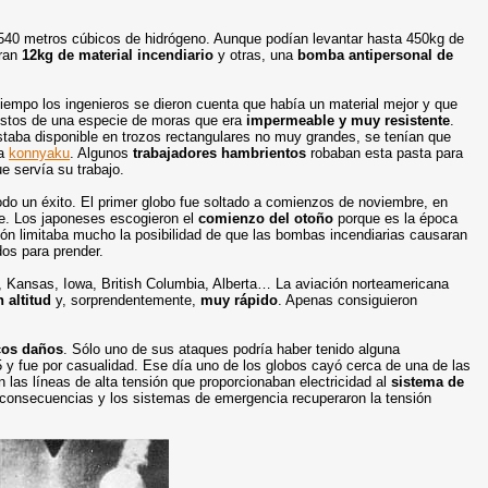
540 metros cúbicos de hidrógeno. Aunque podían levantar hasta 450kg de
eran
12kg de material incendiario
y otras, una
bomba antipersonal de
tiempo los ingenieros se dieron cuenta que había un material mejor y que
bustos de una especie de moras que era
impermeable y muy resistente
.
staba disponible en trozos rectangulares no muy grandes, se tenían que
da
konnyaku
. Algunos
trabajadores hambrientos
robaban esta pasta para
e servía su trabajo.
odo un éxito. El primer globo fue soltado a comienzos de noviembre, en
te. Los japoneses escogieron el
comienzo del otoño
porque es la época
ión limitaba mucho la posibilidad de que las bombas incendiarias causaran
os para prender.
, Kansas, Iowa, British Columbia, Alberta… La aviación norteamericana
n altitud
y, sorprendentemente,
muy rápido
. Apenas consiguieron
cos daños
. Sólo uno de sus ataques podría haber tenido alguna
 y fue por casualidad. Ese día uno de los globos cayó cerca de una de las
en las líneas de alta tensión que proporcionaban electricidad al
sistema de
 consecuencias y los sistemas de emergencia recuperaron la tensión