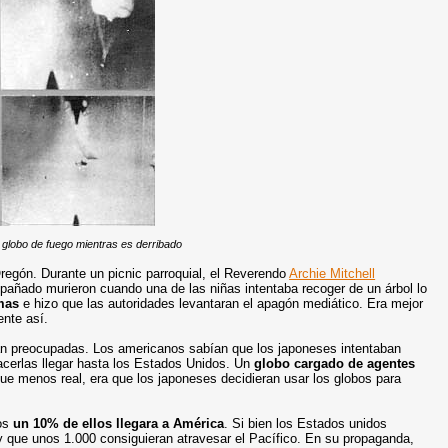
 globo de fuego mientras es derribado
regón. Durante un picnic parroquial, el Reverendo
Archie Mitchell
añado murieron cuando una de las niñas intentaba recoger de un árbol lo
mas
e hizo que las autoridades levantaran el apagón mediático. Era mejor
ente así.
ban preocupadas. Los americanos sabían que los japoneses intentaban
cerlas llegar
hasta los Estados Unidos. Un
globo cargado de agentes
e menos real, era que los japoneses decidieran usar los globos para
os
un 10% de ellos llegara a América
. Si bien los Estados unidos
a, y que unos 1.000 consiguieran atravesar el Pacífico. En su propaganda,