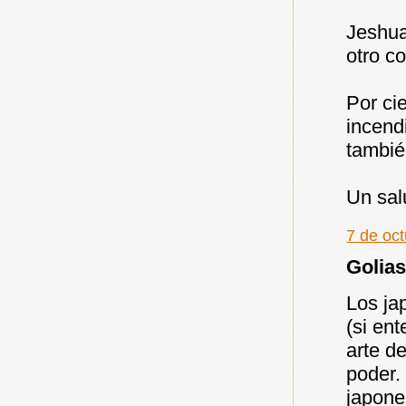
Jeshua
otro c
Por ci
incend
tambié
Un sal
7 de oc
Golias 
Los ja
(si en
arte d
poder.
japone