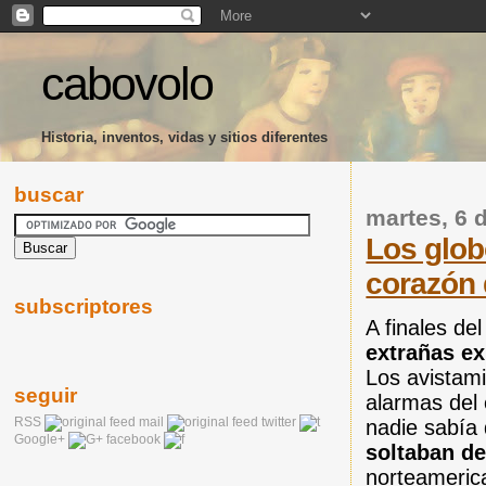
cabovolo
Historia, inventos, vidas y sitios diferentes
buscar
martes, 6 
Los glob
corazón
subscriptores
A finales de
extrañas e
Los avistam
seguir
alarmas del
RSS
mail
twitter
nadie sabía
Google+
facebook
soltaban d
norteameric