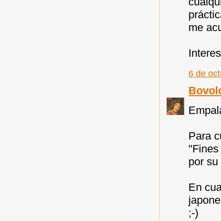
cualqu
prácti
me acu
Intere
6 de oc
Bovol
Empal
Para c
"Fines
por su 
En cua
japone
;-)