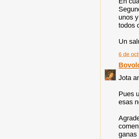
En cua
Segund
unos y
todos 
Un sal
6 de oc
Bovol
Jota a
Pues u
esas n
Agrade
coment
ganas 