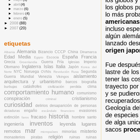
los globos y
►
abril
(4)
los globos p
►
marzo
(6)
lo más prob
►
febrero
(4)
►
enero
(5)
americanas
►
2008
(88)
incluso espe
►
2007
(20)
algún alemá
lanzado des
etiquetas
origen jap
Alemania
Bizancio
CCCP
China
Dinamarca
Albania
Edad Media
España
Francia
Escocia
Egipto
Grecia
Guerra Fría
Imperio
Iglesias
Groenlandia
Fue despué
Inglaterra
Islas
Italia
Otomano
Japón
Korea del
lastre de lo
NYC
Noruega
Segunda
OVNIs
Norte
Revolución Rusa
aislamiento
Guerra Mundial
Venezia
Vikingos
tener las co
arquitectura y urbanismo
barcos
biografia
trayecto por
catásfrofes
clima
burbujas
civilización perdida
comportamiento humano
y se pudiero
comunismo
conspiración
cristianismo
recuperados
criminal
curiosidad
delirios
desaparición de personas
Geología del
engaño
evasiones
dictaduras
escándalo financiero
de especies 
historia
fracaso
extinción
hombre santo
faros
de alga unic
inventos
ingeniería
leyenda
lugares
sacos
proce
mar
remotos
misterio
minorías
micropaíses
religión
monasterios
piratas
ruinas
ruinas