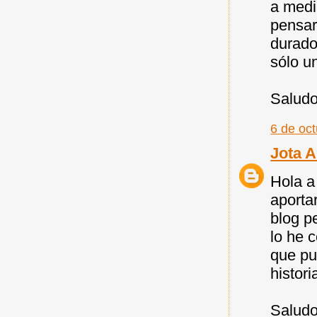
a medi
pensar
durado
sólo u
Saludo
6 de oc
Jota 
Hola a
aporta
blog p
lo he c
que pu
histori
Saludo