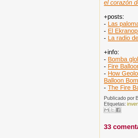
el corazón 
+posts:
-
Las paloma
-
El Ekranop
-
La radio de
+info:
-
Bomba glo
-
Fire Balloo
-
How Geolog
Balloon Bom
-
The Fire B
Publicado por
Etiquetas:
inve
33 coment