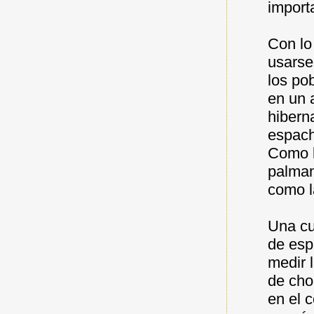
importa
Con lo
usarse
los po
en un 
hibern
espach
Como l
palman
como l
Una cu
de esp
medir 
de cho
en el 