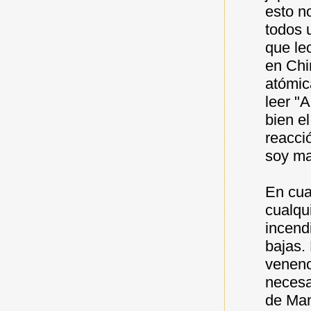
esto n
todos 
que le
en Chi
atómic
leer "
bien e
reacci
soy ma
En cua
cualqu
incend
bajas.
veneno
necesa
de Man