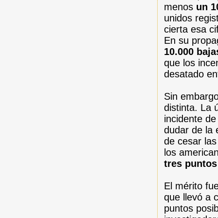
menos
un 1
unidos regis
cierta esa c
En su propa
10.000 baja
que los ince
desatado ent
Sin embargo,
distinta. La
incidente de
dudar de la 
de cesar las
los america
tres puntos
El mérito fu
que llevó a
puntos posib