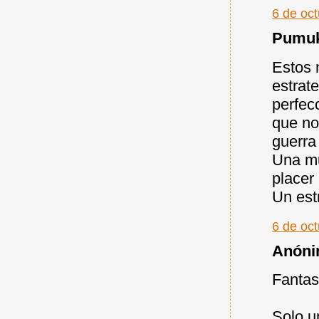
6 de oct
Pumuky
Estos 
estrate
perfec
que no
guerra 
Una m
placer
Un est
6 de oc
Anónim
Fantast
Solo u