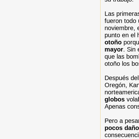
Las primera
fueron todo 
noviembre, e
punto en el 
otoño
porqu
mayor
. Sin
que las bomb
otoño los b
Después del 
Oregón, Kan
norteamerica
globos
vol
Apenas cons
Pero a pesar
pocos dañ
consecuencia