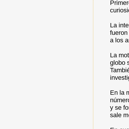
Primer
curios
La int
fueron
a los 
La mot
globo 
Tambié
invest
En la 
número
y se f
sale m