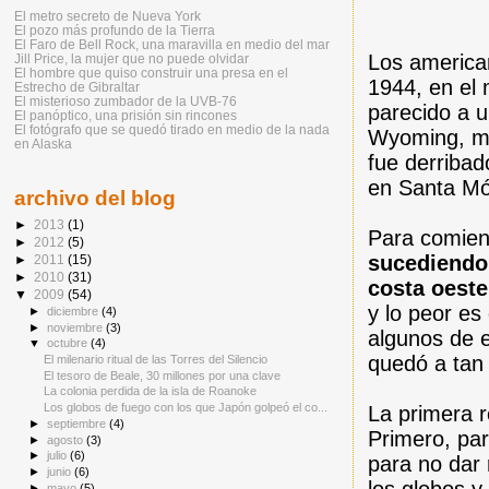
El metro secreto de Nueva York
El pozo más profundo de la Tierra
El Faro de Bell Rock, una maravilla en medio del mar
Los america
Jill Price, la mujer que no puede olvidar
El hombre que quiso construir una presa en el
1944, en el 
Estrecho de Gibraltar
El misterioso zumbador de la UVB-76
parecido a 
El panóptico, una prisión sin rincones
El fotógrafo que se quedó tirado en medio de la nada
Wyoming, má
en Alaska
fue derribad
en Santa Mó
archivo del blog
►
2013
(1)
Para comien
►
2012
(5)
sucediendo
►
2011
(15)
►
2010
(31)
costa oeste
▼
2009
(54)
y lo peor es
►
diciembre
(4)
►
noviembre
(3)
algunos de e
▼
octubre
(4)
quedó a tan
El milenario ritual de las Torres del Silencio
El tesoro de Beale, 30 millones por una clave
La colonia perdida de la isla de Roanoke
Los globos de fuego con los que Japón golpeó el co...
La primera r
►
septiembre
(4)
Primero, par
►
agosto
(3)
►
julio
(6)
para no dar
►
junio
(6)
►
mayo
(5)