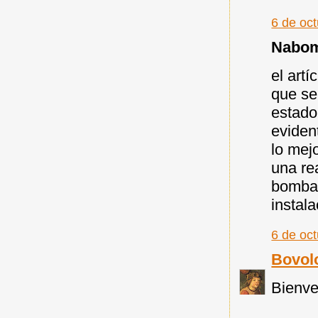
6 de oc
Nabomá
el art
que se
estado
eviden
lo mej
una re
bombar
instal
6 de oc
Bovol
Bienv