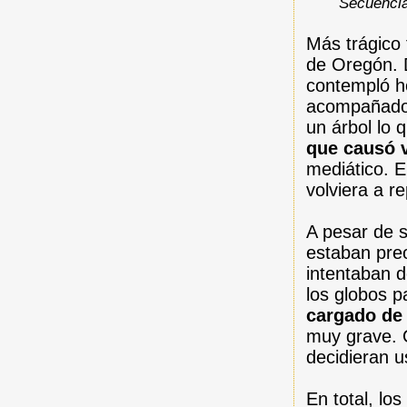
Secuencia
Más trágico 
de Oregón. 
contempló h
acompañado 
un árbol lo 
que causó 
mediático. E
volviera a re
A pesar de s
estaban pre
intentaban d
los
globos p
cargado de
muy grave. 
decidieran u
En total, lo