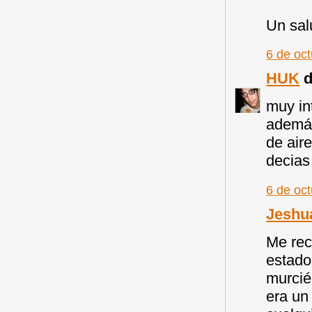
Un sal
6 de oc
HUK
d
muy in
además
de air
decias
6 de oc
Jeshu
Me rec
estado
murcié
era un