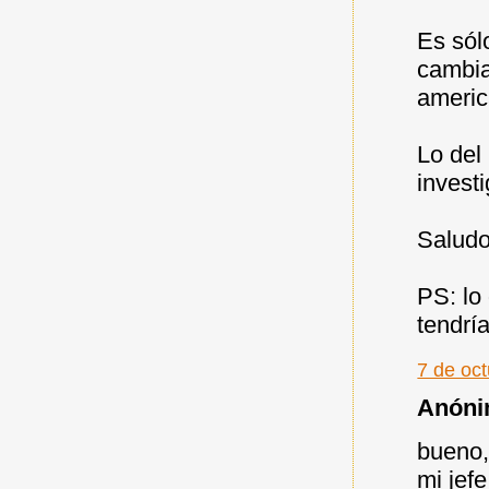
Es sól
cambia
americ
Lo del
investi
Saludo
PS: lo
tendrí
7 de oc
Anónim
bueno,
mi jef