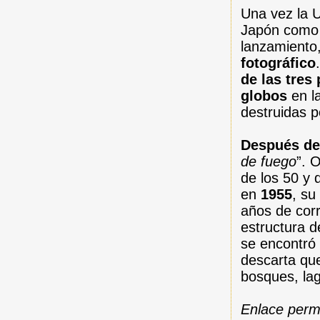
Una vez la U
Japón como 
lanzamiento,
fotográfico
de las tres
globos
en la
destruidas 
Después de
de fuego
”. 
de los 50 y 
en
1955
, su
años de cor
estructura d
se encontró 
descarta q
bosques, la
Enlace perm