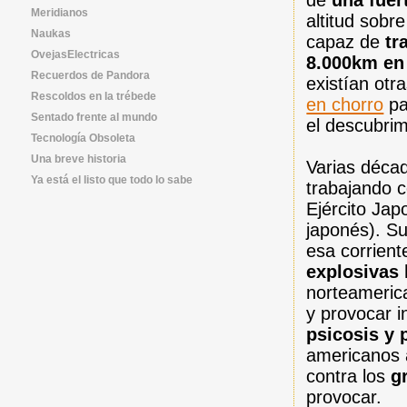
de
una fuer
Meridianos
altitud sobr
Naukas
capaz de
tr
OvejasElectricas
8.000km en 
Recuerdos de Pandora
existían otr
Rescoldos en la trébede
en chorro
pa
Sentado frente al mundo
el descubrim
Tecnología Obsoleta
Una breve historia
Varias déca
Ya está el listo que todo lo sabe
trabajando 
Ejército Ja
japonés). S
esa corrient
explosivas 
norteamerica
y provocar i
psicosis y 
americanos a
contra los
g
provocar.