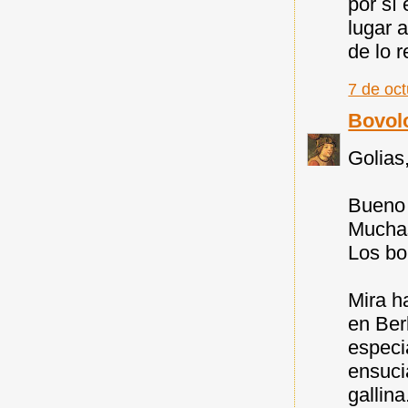
por sí 
lugar 
de lo 
7 de oc
Bovol
Golias
Bueno 
Muchas
Los bo
Mira h
en Ber
especi
ensuci
gallina