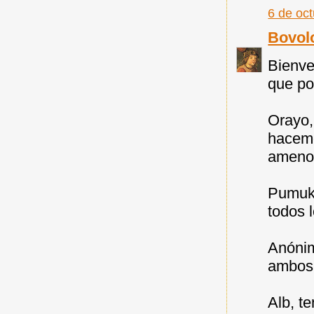
6 de oc
Bovol
Bienve
que po
Orayo,
hacemo
ameno
Pumuky
todos 
Anónim
ambos
Alb, t