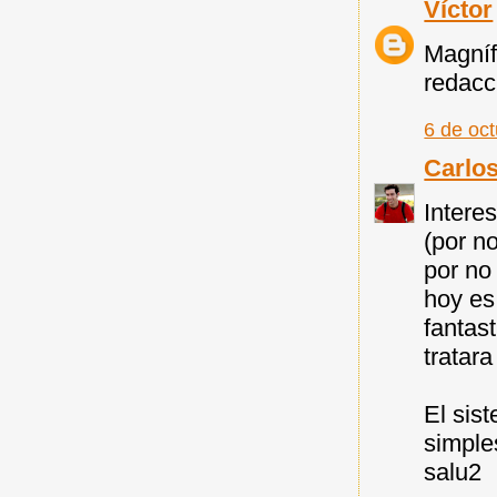
Víctor
Magníf
redacc
6 de oc
Carlo
Intere
(por n
por no
hoy es
fantas
tratara
El sist
simple
salu2