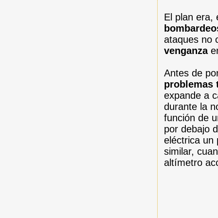
El plan era,
bombardeos
ataques no 
venganza
en
Antes de po
problemas t
expande a ca
durante la n
función de u
por debajo d
eléctrica un
similar, cua
altímetro ac