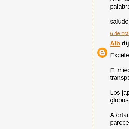
palabr
saludo
6 de oc
Alb
dij
Excelen
El mie
transp
Los ja
globos
Aforta
parece