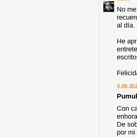
No me 
recuer
al día.
He apr
entret
escrito
Felici
4 de di
Pumuky
Con ca
enhora
De sob
por mi