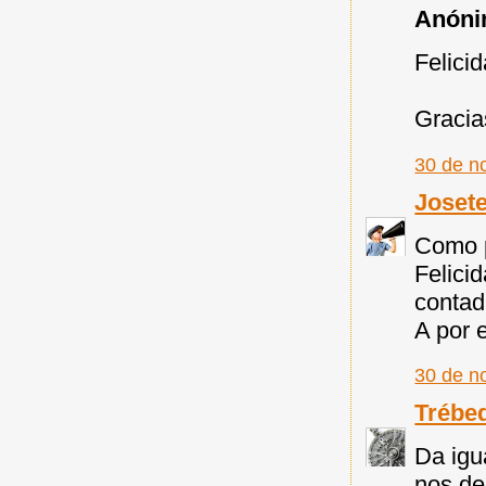
Anónim
Felici
Gracia
30 de n
Joset
Como p
Felici
contad
A por e
30 de n
Trébe
Da igu
nos de