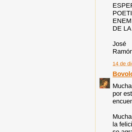
ESPE
POET
ENEM
DE L
José
Ramón
14 de d
Bovol
Muchas
por es
encuen
Muchas
la feli
se agr