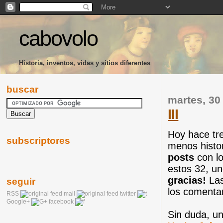
cabovolo
Historia, inventos, vidas y sitios diferentes
buscar
martes, 30
III
Hoy hace tr
subscriptores
menos histo
posts
con lo
estos 32, un
gracias!
Las
seguir
los comentar
RSS
mail
twitter
Google+
facebook
Sin duda, un