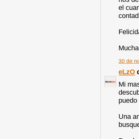
el cua
contad
Felicid
Muchas
30 de n
eLzO
d
Mi mas
descub
puedo 
Una am
busque