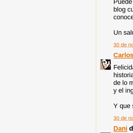
Puede 
blog c
conoce
Un sal
30 de n
Carlo
Felici
histor
de lo 
y el i
Y que
30 de n
Dani
di