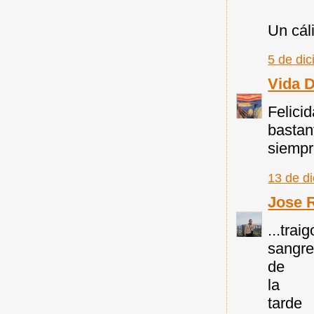
Un cáli
5 de di
Vida 
Felici
bastan
siempr
13 de d
Jose 
...traig
sangr
de
la
tarde