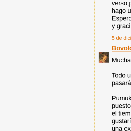
verso,
hago u
Espero
y grac
5 de di
Bovol
Muchas
Todo un
pasará
Pumuky
puesto
el tie
gustar
una ex