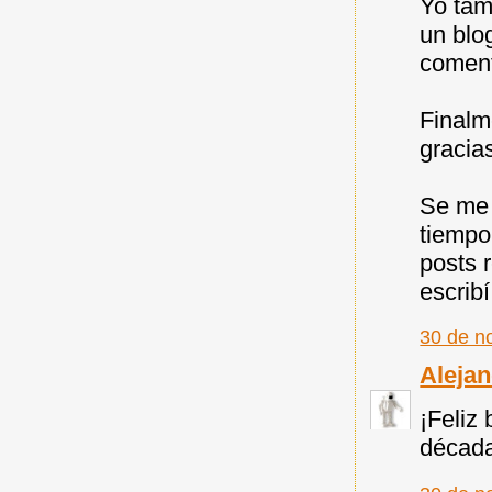
Yo tam
un blo
coment
Finalm
gracia
Se me 
tiempo
posts 
escribí
30 de n
Aleja
¡Feliz
década