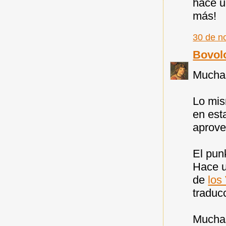
hace u
más!
30 de n
Bovol
Muchas
Lo mis
en est
aprove
El pun
Hace u
de
los
traducc
Muchas