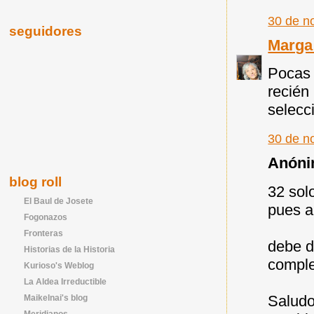
30 de n
seguidores
Marga 
Pocas 
recién
selecc
30 de n
Anónim
blog roll
32 sol
El Baul de Josete
pues a
Fogonazos
Fronteras
debe d
Historias de la Historia
comple
Kurioso's Weblog
La Aldea Irreductible
Saludo
Maikelnai's blog
Meridianos