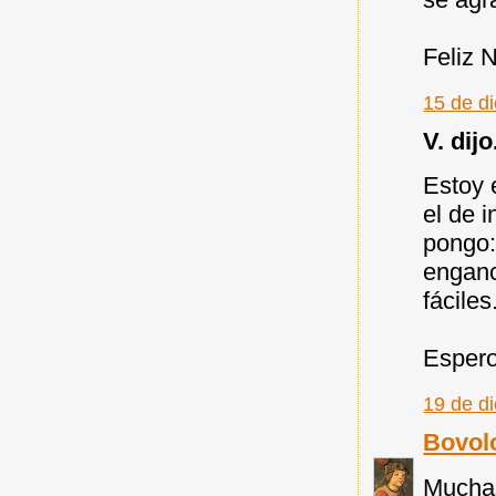
Feliz 
15 de d
V. dijo.
Estoy 
el de 
pongo:
enganc
fáciles
Espero
19 de d
Bovol
Muchas 