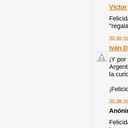
Víctor
Felici
"regala
30 de n
Iván 
¡Y por
Argent
la cur
¡Felic
30 de n
Anónim
Felici