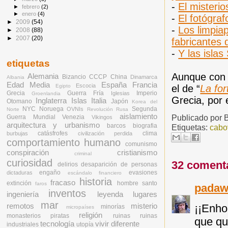
-
El misteri
►
febrero
(2)
►
enero
(4)
-
El fotógra
►
2009
(54)
-
Los limpiap
►
2008
(88)
►
2007
(20)
fabricantes 
-
Y las islas
etiquetas
Aunque con m
Alemania
Bizancio
CCCP
China
Dinamarca
Albania
Edad Media
España
Francia
Escocia
el de “
La fo
Egipto
Grecia
Guerra Fría
Imperio
Iglesias
Groenlandia
Grecia, por 
Inglaterra
Islas
Italia
Otomano
Japón
Korea del
NYC
Noruega
Segunda
OVNIs
Norte
Revolución Rusa
aislamiento
Publicado por
Guerra Mundial
Venezia
Vikingos
arquitectura y urbanismo
barcos
biografia
Etiquetas:
cabo
catásfrofes
clima
burbujas
civilización perdida
comportamiento humano
comunismo
conspiración
cristianismo
criminal
curiosidad
32 coment
delirios
desaparición de personas
engaño
evasiones
dictaduras
escándalo financiero
historia
fracaso
extinción
hombre santo
faros
pada
inventos
ingeniería
leyenda
lugares
mar
¡¡Enho
remotos
misterio
minorías
micropaíses
religión
monasterios
piratas
ruinas
ruinas
que qu
tecnología
vivir diferente
industriales
utopía