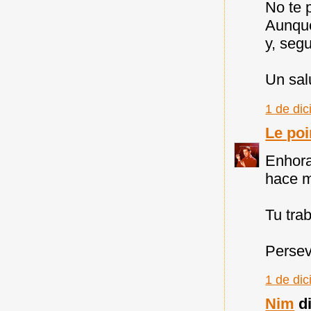
No te 
Aunque
y, seg
Un sal
1 de di
Le po
Enhora
hace 
Tu trab
Persev
1 de di
Nim
di