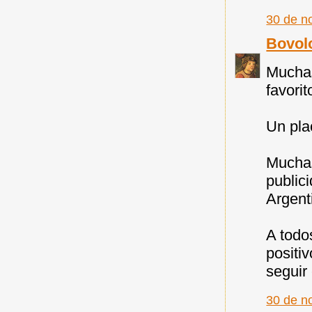
30 de n
Bovol
Muchas
favorit
Un pla
Muchas
public
Argent
A todo
positi
seguir
30 de n