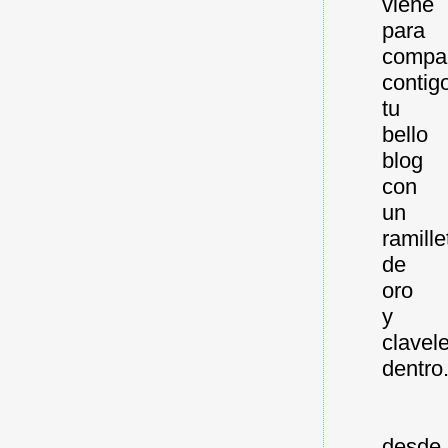
viene
para
compar
contig
tu
bello
blog
con
un
ramille
de
oro
y
clavel
dentro.
desde