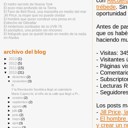
con
Recuerd
El metro secreto de Nueva York
trébede
. Sin
El pozo más profundo de la Tierra
El Faro de Bell Rock, una maravilla en medio del mar
oportunidad
Jill Price, la mujer que no puede olvidar
El hombre que quiso construir una presa en el
Estrecho de Gibraltar
Antes de pas
El misterioso zumbador de la UVB-76
El panóptico, una prisión sin rincones
que os habéi
El fotógrafo que se quedó tirado en medio de la nada
en Alaska
haciendo mu
archivo del blog
- Visitas: 3
- Visitantes
►
2013
(1)
►
2012
(5)
- Páginas vi
►
2011
(15)
- Comentari
▼
2010
(31)
►
diciembre
(2)
- Subscripto
▼
noviembre
(3)
- Lecturas 
III
Y la Revolución Soviética llegó al calendario
- Seguidore
Mario Capecchi, el niño de la calle que llegó a Pr...
►
octubre
(2)
►
septiembre
(2)
Los posts m
►
agosto
(4)
►
julio
(2)
-
Jill Price,
►
junio
(2)
-
El hombre 
►
mayo
(2)
►
abril
(3)
y crear un n
►
marzo
(3)