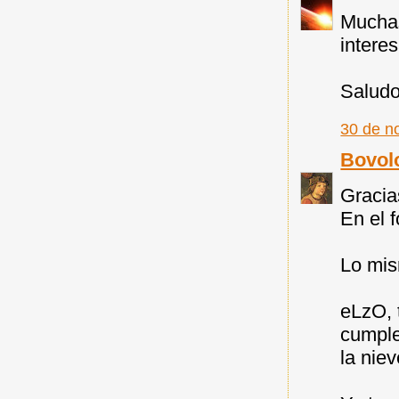
Muchas
intere
Saludo
30 de n
Bovol
Gracia
En el 
Lo mis
eLzO, t
cumple
la niev