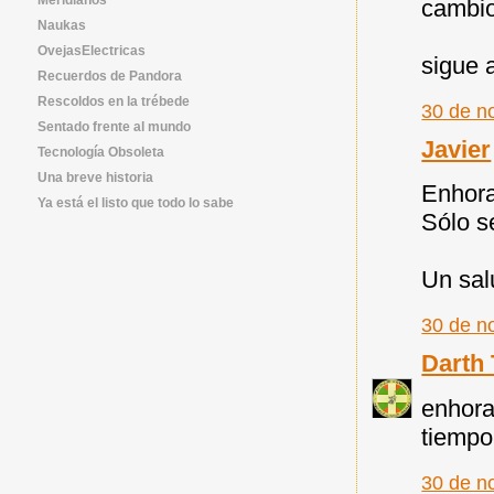
cambio
Naukas
OvejasElectricas
sigue a
Recuerdos de Pandora
Rescoldos en la trébede
30 de n
Sentado frente al mundo
Javier
Tecnología Obsoleta
Una breve historia
Enhora
Ya está el listo que todo lo sabe
Sólo se
Un sal
30 de n
Darth 
enhora
tiempo
30 de n