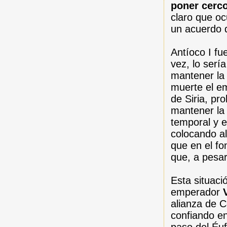
poner cerc
claro que ocu
un acuerdo 
Antíoco I fu
vez, lo serí
mantener la
muerte el em
de Siria, p
mantener la
temporal y 
colocando al
que en el fo
que, a pesar
Esta situaci
emperador
alianza de 
confiando e