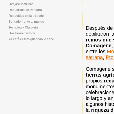
OvejasElectricas
Recuerdos de Pandora
Rescoldos en la trébede
Sentado frente al mundo
Después de l
Tecnología Obsoleta
debilitaron 
Una breve historia
reinos que 
Ya está el listo que todo lo sabe
Comagene
,
entre los
Mo
sátrapa
,
Pto
Comagene se 
tierras agrí
propios
rec
monumentos 
celebracione
lo largo y a
algunos hist
la
riqueza d