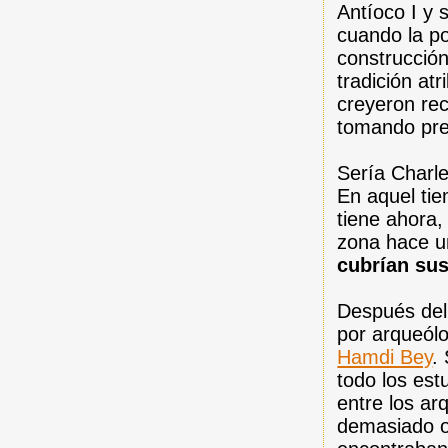
Antíoco I y 
cuando la po
construcción
tradición at
creyeron re
tomando pre
Sería Charl
En aquel tie
tiene ahora,
zona hace u
cubrían sus
Después del
por arqueólo
Hamdi Bey
.
todo los est
entre los ar
demasiado or