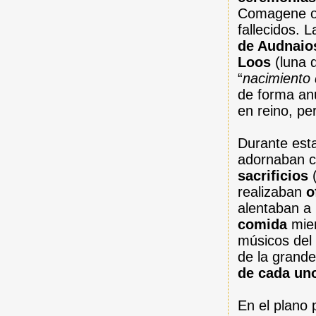
Comagene o 
fallecidos. 
de Audnaio
Loos
(luna d
“
nacimiento 
de forma anu
en reino, p
Durante esta
adornaban c
sacrificios
realizaban
o
alentaban a 
comida
mien
músicos del
de la grande
de cada uno
En el plano p