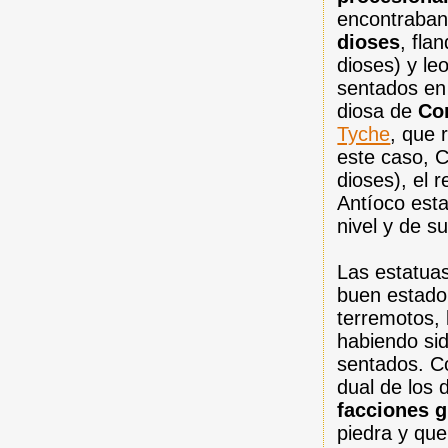
encontraba
dioses
, fla
dioses) y le
sentados en 
diosa de
Co
Tyche
, que 
este caso,
dioses), el 
Antíoco est
nivel y de s
Las estatuas
buen estado
terremotos,
habiendo sid
sentados. C
dual de los 
facciones g
piedra y que