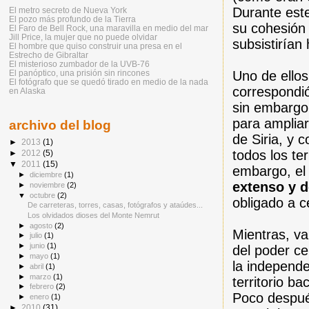
Durante este
El metro secreto de Nueva York
El pozo más profundo de la Tierra
su cohesión
El Faro de Bell Rock, una maravilla en medio del mar
Jill Price, la mujer que no puede olvidar
subsistirían
El hombre que quiso construir una presa en el
Estrecho de Gibraltar
El misterioso zumbador de la UVB-76
Uno de ellos
El panóptico, una prisión sin rincones
El fotógrafo que se quedó tirado en medio de la nada
correspondió 
en Alaska
sin embargo
para ampliar
archivo del blog
de Siria, y 
►
2013
(1)
todos los te
►
2012
(5)
▼
2011
(15)
embargo, el
►
diciembre
(1)
extenso y de
►
noviembre
(2)
▼
octubre
(2)
obligado a c
De carreteras, torres, casas, fotógrafos y ataúdes...
Los olvidados dioses del Monte Nemrut
►
agosto
(2)
Mientras, va
►
julio
(1)
►
junio
(1)
del poder ce
►
mayo
(1)
la independe
►
abril
(1)
►
marzo
(1)
territorio b
►
febrero
(2)
Poco después
►
enero
(1)
►
2010
(31)