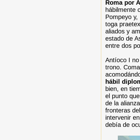
Roma por A
hábilmente c
Pompeyo y, 
toga praetex
aliados y a
estado de As
entre dos p
Antíoco I no
trono. Com
acomodándose
hábil diplo
bien, en tie
el punto que
de la alian
fronteras d
intervenir e
debía de ocu