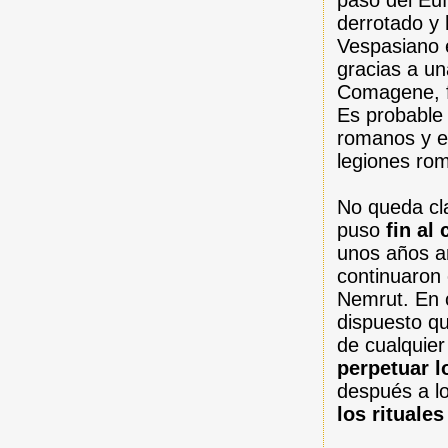
paso del Éuf
derrotado y 
Vespasiano 
gracias a u
Comagene, 
Es probable
romanos y e
legiones ro
No queda cl
puso
fin al 
unos años an
continuaron 
Nemrut. En c
dispuesto q
de cualquier
perpetuar l
después a lo
los rituale