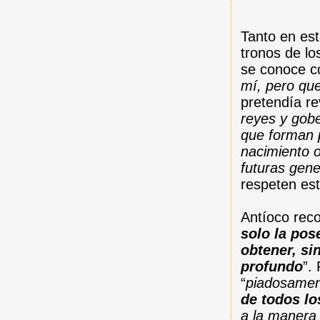
Tanto en est
tronos de lo
se conoce c
mí, pero que
pretendía rev
reyes y gobe
que forman p
nacimiento o
futuras gen
respeten est
Antíoco rec
solo la po
obtener, si
profundo
”.
“
piadosame
de todos lo
a la manera 