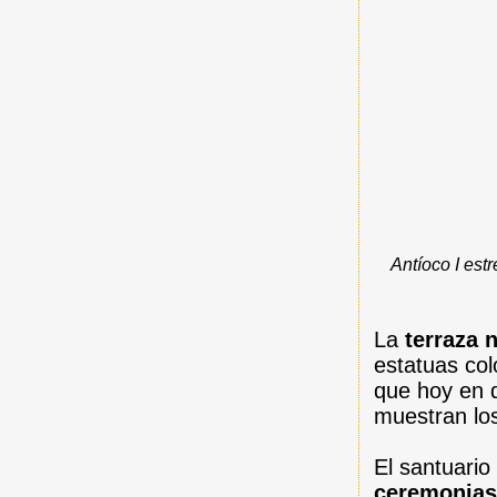
Antíoco I est
La
terraza 
estatuas col
que hoy en 
muestran lo
El santuario
ceremonias