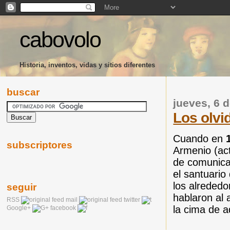
cabovolo
Historia, inventos, vidas y sitios diferentes
buscar
jueves, 6 
Los olvi
Cuando en
subscriptores
Armenio (act
de comunica
el santuario
los alrededo
seguir
hablaron al
RSS
mail
twitter
la cima de a
Google+
facebook