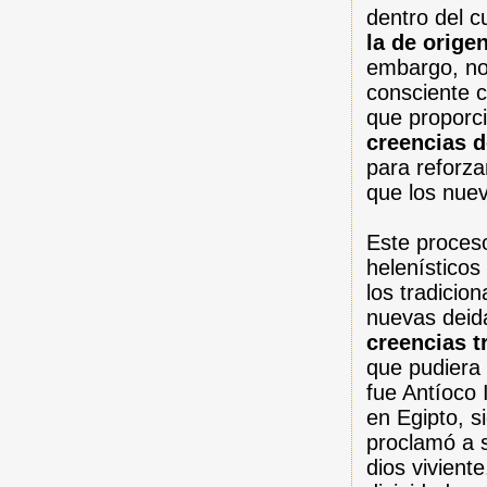
dentro del c
la de orige
embargo, no
consciente 
que proporc
creencias d
para reforza
que los nuev
Este proces
helenísticos
los tradicio
nuevas dei
creencias t
que pudiera
fue Antíoco 
en Egipto, s
proclamó a 
dios vivient