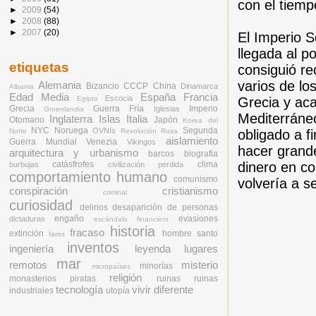
con el tiemp
►
2009
(54)
►
2008
(88)
►
2007
(20)
El Imperio S
llegada al p
etiquetas
consiguió re
varios de lo
Alemania
Bizancio
CCCP
China
Dinamarca
Albania
Edad Media
España
Francia
Escocia
Egipto
Grecia y aca
Grecia
Guerra Fría
Imperio
Iglesias
Groenlandia
Mediterráne
Inglaterra
Islas
Italia
Otomano
Japón
Korea del
NYC
Noruega
Segunda
OVNIs
Norte
Revolución Rusa
obligado a 
aislamiento
Guerra Mundial
Venezia
Vikingos
hacer grande
arquitectura y urbanismo
barcos
biografia
catásfrofes
clima
dinero en co
burbujas
civilización perdida
comportamiento humano
comunismo
volvería a se
conspiración
cristianismo
criminal
curiosidad
delirios
desaparición de personas
engaño
evasiones
dictaduras
escándalo financiero
historia
fracaso
extinción
hombre santo
faros
inventos
ingeniería
leyenda
lugares
mar
remotos
misterio
minorías
micropaíses
religión
monasterios
piratas
ruinas
ruinas
tecnología
vivir diferente
industriales
utopía