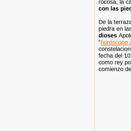
rocosa, la 
con las pie
De la terraz
piedra en l
dioses
Apol
“
horóscopo d
constelacion
fecha del 10
como rey por
comienzo de 