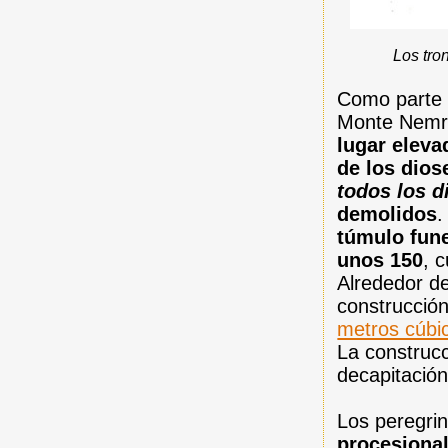
Los tro
Como parte d
Monte Nemru
lugar eleva
de los dios
todos los d
demolidos
.
túmulo fune
unos 150
, 
Alrededor de
construcción
metros cúbi
La construcc
decapitació
Los peregri
procesiona