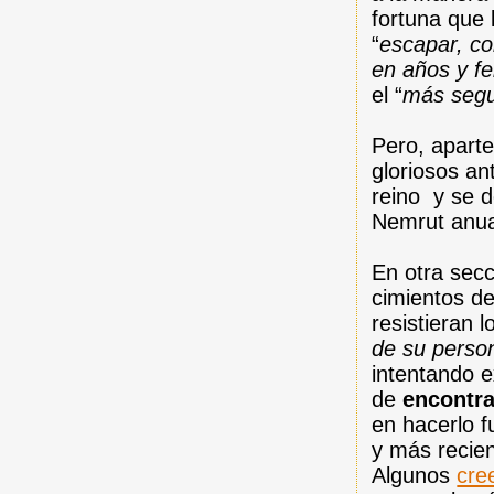
fortuna que 
“
escapar, co
en años y fe
el “
más segu
Pero, aparte
gloriosos an
reino y se d
Nemrut anua
En otra secc
cimientos de
resistieran 
de su perso
intentando e
de
encontra
en hacerlo f
y más recien
Algunos
cre