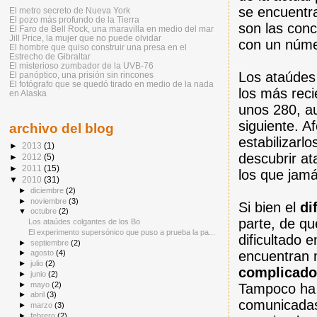
se encuentra
El metro secreto de Nueva York
El pozo más profundo de la Tierra
son las con
El Faro de Bell Rock, una maravilla en medio del mar
Jill Price, la mujer que no puede olvidar
con un núme
El hombre que quiso construir una presa en el
Estrecho de Gibraltar
El misterioso zumbador de la UVB-76
Los ataúdes
El panóptico, una prisión sin rincones
El fotógrafo que se quedó tirado en medio de la nada
los más rec
en Alaska
unos 280, a
siguiente. A
archivo del blog
estabilizarl
►
2013
(1)
descubrir at
►
2012
(5)
►
2011
(15)
los que jam
▼
2010
(31)
►
diciembre
(2)
►
noviembre
(3)
Si bien el
di
▼
octubre
(2)
parte, de qu
Los ataúdes colgantes de los Bo
El experimento supersónico que puso a prueba la pa...
dificultado
►
septiembre
(2)
encuentran m
►
agosto
(4)
►
julio
(2)
complicado
►
junio
(2)
►
mayo
(2)
Tampoco ha 
►
abril
(3)
comunicadas
►
marzo
(3)
►
febrero
(2)