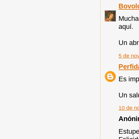
Bovol
Muchas
aquí.
Un abr
5 de no
Perfid
Es imp
Un sal
10 de n
Anónim
Estupe