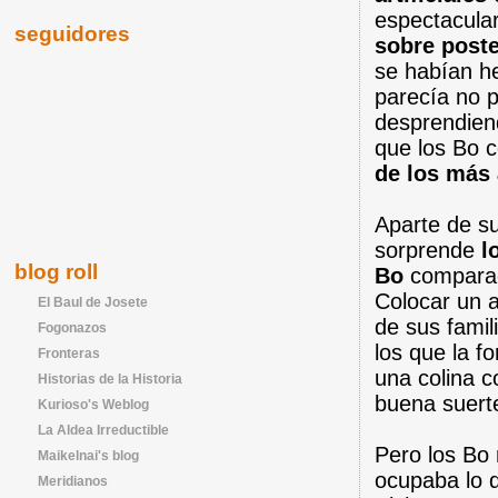
espectacula
seguidores
sobre post
se habían h
parecía no 
desprendien
que los Bo 
de los más
Aparte de su
sorprende
lo
blog roll
Bo
comparada
Colocar un a
El Baul de Josete
de sus famil
Fogonazos
los que la f
Fronteras
una colina c
Historias de la Historia
buena suert
Kurioso's Weblog
La Aldea Irreductible
Pero los Bo
Maikelnai's blog
ocupaba lo q
Meridianos