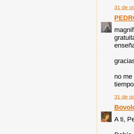
31 de o
PEDR
magnif
gratui
enseñ
gracia
no me 
tiempo
31 de o
Bovol
A ti, P