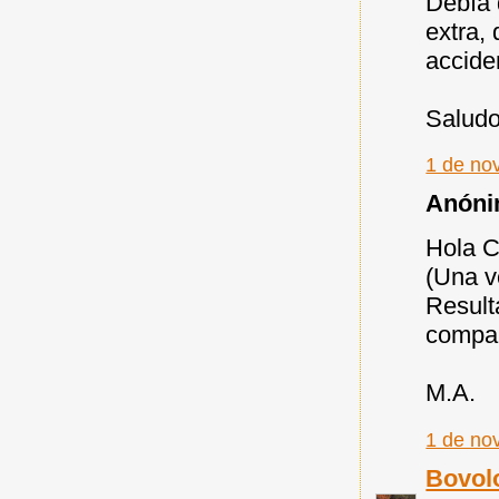
Debía 
extra,
accide
Saludo
1 de no
Anónim
Hola C
(Una v
Result
compar
M.A.
1 de no
Bovol