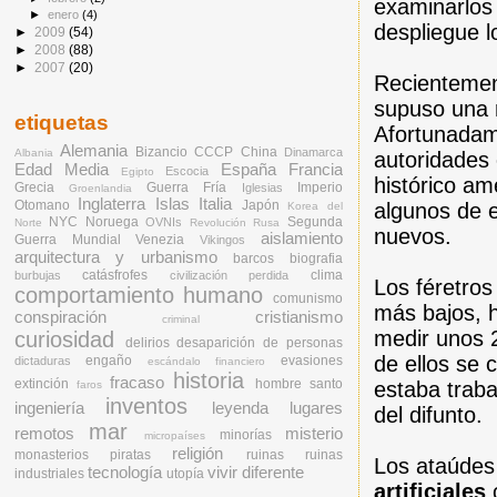
examinarlos 
►
enero
(4)
despliegue l
►
2009
(54)
►
2008
(88)
►
2007
(20)
Recientemen
supuso una 
etiquetas
Afortunadame
Alemania
Bizancio
CCCP
China
Dinamarca
Albania
autoridades 
Edad Media
España
Francia
Escocia
Egipto
histórico a
Grecia
Guerra Fría
Imperio
Iglesias
Groenlandia
Inglaterra
Islas
Italia
Otomano
Japón
algunos de 
Korea del
NYC
Noruega
Segunda
OVNIs
Norte
Revolución Rusa
nuevos.
aislamiento
Guerra Mundial
Venezia
Vikingos
arquitectura y urbanismo
barcos
biografia
catásfrofes
clima
burbujas
civilización perdida
Los féretros
comportamiento humano
comunismo
más bajos, h
conspiración
cristianismo
criminal
medir unos 
curiosidad
delirios
desaparición de personas
de ellos se 
engaño
evasiones
dictaduras
escándalo financiero
historia
fracaso
extinción
hombre santo
estaba traba
faros
inventos
ingeniería
leyenda
lugares
del difunto.
mar
remotos
misterio
minorías
micropaíses
religión
monasterios
piratas
ruinas
ruinas
Los ataúdes
tecnología
vivir diferente
industriales
utopía
artificiales
o