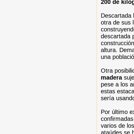
200 de kil
Descartada l
otra de sus
construyen
descartada p
construcció
altura. Dem
una poblaci
Otra posibil
madera
suje
pese a los a
estas estaca
sería usand
Por último e
confirmadas
varios de lo
ataúdes se 