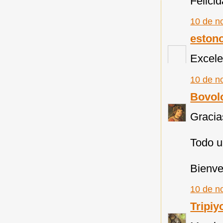
Felicid
10 de n
eston
Excelen
10 de n
Bovol
Gracia
Todo u
Bienve
10 de n
Tripiy