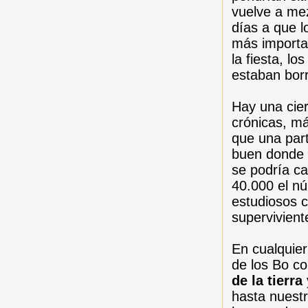
vuelve a mez
días a que l
más importa
la fiesta, l
estaban borr
Hay una cie
crónicas, m
que una part
buen donde f
se podría ca
40.000 el n
estudiosos 
supervivient
En cualquier
de los Bo c
de la tierra
hasta nuest