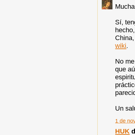
Muchas
Sí, te
hecho,
China,
wiki
.
No me 
que aú
espiri
prácti
pareci
Un sal
1 de no
HUK
d