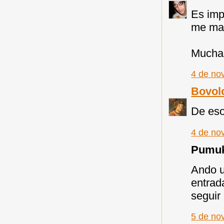
Es imp
me man
Muchas
4 de no
Bovol
De eso
4 de no
Pumuky
Ando u
entrad
seguir 
5 de no