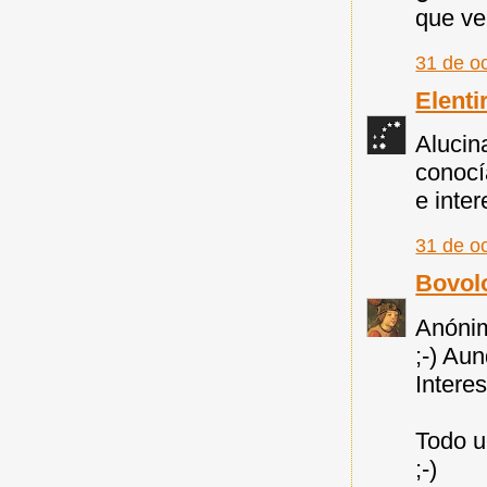
que ve
31 de o
Elenti
Alucin
conocí
e inter
31 de o
Bovol
Anónim
;-) Au
Intere
Todo u
;-)