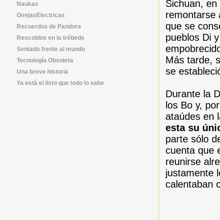
Sichuan, en 
Naukas
remontarse
OvejasElectricas
que se conse
Recuerdos de Pandora
pueblos Di y
Rescoldos en la trébede
empobrecido
Sentado frente al mundo
Más tarde, s
Tecnología Obsoleta
se estableci
Una breve historia
Ya está el listo que todo lo sabe
Durante la D
los Bo y, po
ataúdes en l
esta su úni
parte sólo d
cuenta que e
reunirse alr
justamente l
calentaban 