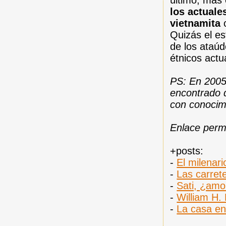
último, más 
los actuale
vietnamita
c
Quizás el es
de los ataúd
étnicos actu
PS: En 2005
encontrado 
con conocim
Enlace per
+posts:
-
El milenari
-
Las carret
-
Sati, ¿amo
-
William H. 
-
La casa en