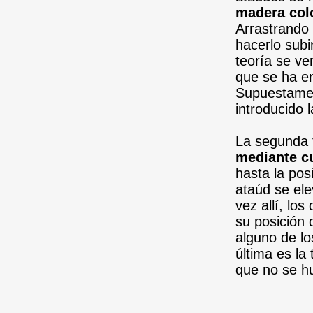
madera col
Arrastrando
hacerlo subi
teoría se ve
que se ha en
Supuestamen
introducido 
La segunda 
mediante c
hasta la pos
ataúd se ele
vez allí, lo
su posición 
alguno de lo
última es la
que no se hu