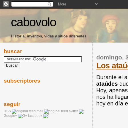
cabovolo
Historia, inventos, vidas y sitios diferentes
buscar
domingo, 3
Los ataú
Durante el a
subscriptores
ataúdes
que
Hoy, apenas
nos ha llega
hoy en día 
seguir
RSS
mail
twitter
Google+
facebook