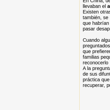
En China, d
llevaban el
a
Existen otra
también, se
que habrían
pasar desape
Cuando algu
preguntados
que prefiere
familias pe
reconocerlo 
A la pregunt
de sus difun
práctica qu
recuperar, p