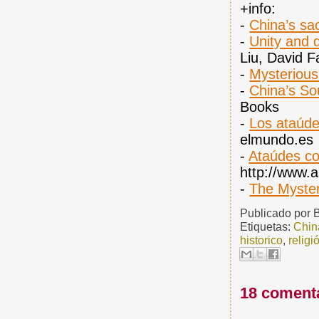
+info:
-
China’s sa
-
Unity and d
Liu, David 
-
Mysterious
-
China’s So
Books
-
Los ataúde
elmundo.es
-
Ataúdes co
http://www.
-
The Myster
Publicado por
Etiquetas:
Chin
historico
,
religi
18 coment