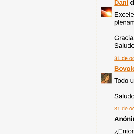
Dani
di
Excele
plenam
Gracia
Salud
31 de o
Bovol
Todo u
Saludo
31 de o
Anónim
¿Enton