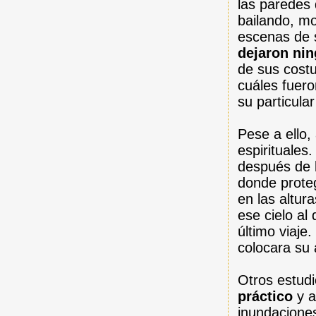
las paredes 
bailando, mo
escenas de s
dejaron ni
de sus costu
cuáles fuero
su particular
Pese a ello,
espirituales
después de 
donde proteg
en las altur
ese cielo al
último viaje
colocara su 
Otros estud
práctico
y a
inundaciones