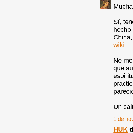
Muchas
Sí, te
hecho,
China,
wiki
.
No me 
que aú
espiri
prácti
pareci
Un sal
1 de no
HUK
d