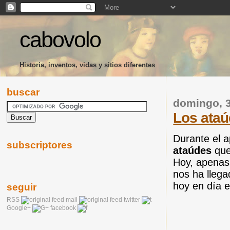
cabovolo
Historia, inventos, vidas y sitios diferentes
buscar
domingo, 3
Los ataú
Durante el a
subscriptores
ataúdes
que
Hoy, apenas
nos ha llega
hoy en día 
seguir
RSS
mail
twitter
Google+
facebook