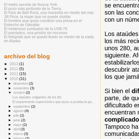
se encuentra
El metro secreto de Nueva York
El pozo más profundo de la Tierra
son las con
El Faro de Bell Rock, una maravilla en medio del mar
Jill Price, la mujer que no puede olvidar
con un núme
El hombre que quiso construir una presa en el
Estrecho de Gibraltar
El misterioso zumbador de la UVB-76
Los ataúdes
El panóptico, una prisión sin rincones
El fotógrafo que se quedó tirado en medio de la nada
los más rec
en Alaska
unos 280, a
siguiente. A
archivo del blog
estabilizarl
►
2013
(1)
descubrir at
►
2012
(5)
►
2011
(15)
los que jam
▼
2010
(31)
►
diciembre
(2)
►
noviembre
(3)
Si bien el
di
▼
octubre
(2)
parte, de qu
Los ataúdes colgantes de los Bo
El experimento supersónico que puso a prueba la pa...
dificultado
►
septiembre
(2)
encuentran m
►
agosto
(4)
►
julio
(2)
complicado
►
junio
(2)
►
mayo
(2)
Tampoco ha 
►
abril
(3)
comunicadas
►
marzo
(3)
►
febrero
(2)