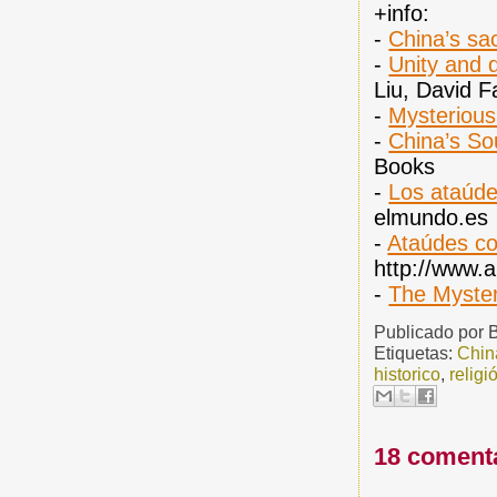
+info:
-
China’s sa
-
Unity and d
Liu, David 
-
Mysterious
-
China’s So
Books
-
Los ataúde
elmundo.es
-
Ataúdes co
http://www.
-
The Myster
Publicado por
Etiquetas:
Chin
historico
,
religi
18 coment