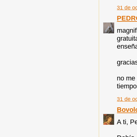
31 de o
PEDR
magnif
gratui
enseñ
gracia
no me 
tiempo
31 de o
Bovol
A ti, P