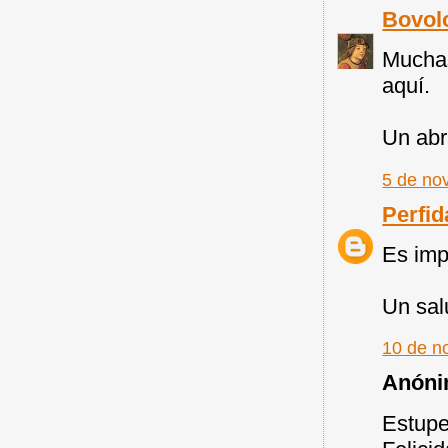
Bovol
Muchas
aquí.
Un abr
5 de no
Perfid
Es imp
Un sal
10 de n
Anónim
Estupe