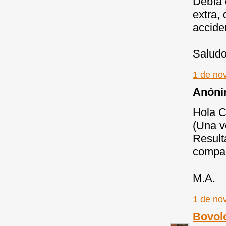
Debía 
extra,
accide
Saludo
1 de no
Anónim
Hola C
(Una v
Result
compar
M.A.
1 de no
Bovol