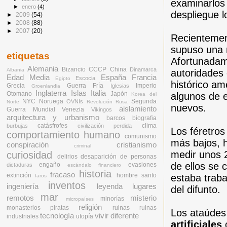
examinarlos 
►
enero
(4)
despliegue l
►
2009
(54)
►
2008
(88)
►
2007
(20)
Recientemen
supuso una 
etiquetas
Afortunadame
Alemania
Bizancio
CCCP
China
Dinamarca
Albania
autoridades 
Edad Media
España
Francia
Escocia
Egipto
histórico a
Grecia
Guerra Fría
Imperio
Iglesias
Groenlandia
Inglaterra
Islas
Italia
Otomano
Japón
algunos de 
Korea del
NYC
Noruega
Segunda
OVNIs
Norte
Revolución Rusa
nuevos.
aislamiento
Guerra Mundial
Venezia
Vikingos
arquitectura y urbanismo
barcos
biografia
catásfrofes
clima
burbujas
civilización perdida
Los féretros
comportamiento humano
comunismo
más bajos, h
conspiración
cristianismo
criminal
medir unos 
curiosidad
delirios
desaparición de personas
de ellos se 
engaño
evasiones
dictaduras
escándalo financiero
historia
fracaso
extinción
hombre santo
estaba traba
faros
inventos
ingeniería
leyenda
lugares
del difunto.
mar
remotos
misterio
minorías
micropaíses
religión
monasterios
piratas
ruinas
ruinas
Los ataúdes
tecnología
vivir diferente
industriales
utopía
artificiales
o