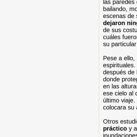
las paredes 
bailando, mo
escenas de s
dejaron ni
de sus costu
cuáles fuero
su particular
Pese a ello,
espirituales
después de 
donde proteg
en las altur
ese cielo al
último viaje
colocara su 
Otros estud
práctico
y a
inundaciones