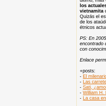
último, más 
los actuale
vietnamita
c
Quizás el es
de los ataúd
étnicos actu
PS: En 2005
encontrado 
con conocim
Enlace per
+posts:
-
El milenari
-
Las carret
-
Sati, ¿amo
-
William H. 
-
La casa en