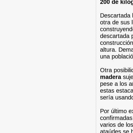
200 de kil
Descartada l
otra de sus
construyen
descartada p
construcció
altura. Dem
una poblaci
Otra posibil
madera
suje
pese a los a
estas estaca
sería usand
Por último e
confirmadas
varios de lo
ataúdes se 