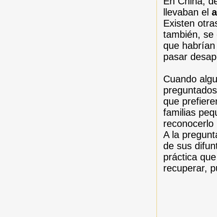
En China, d
llevaban el
a
Existen otra
también, se
que habrían
pasar desape
Cuando algu
preguntados
que prefiere
familias pe
reconocerlo 
A la pregunt
de sus difun
práctica qu
recuperar, p