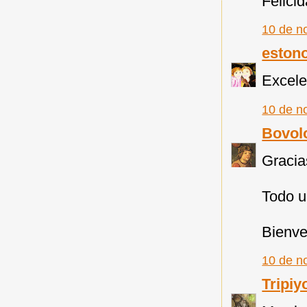
Felicid
10 de n
eston
Excelen
10 de n
Bovol
Gracia
Todo u
Bienve
10 de n
Tripiy