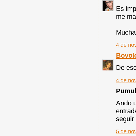
Es imp
me man
Muchas
4 de no
Bovol
De eso
4 de no
Pumuky
Ando u
entrad
seguir 
5 de no