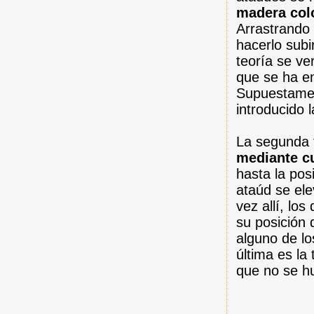
madera col
Arrastrando
hacerlo subi
teoría se ve
que se ha en
Supuestamen
introducido 
La segunda 
mediante c
hasta la pos
ataúd se ele
vez allí, lo
su posición 
alguno de lo
última es la
que no se hu