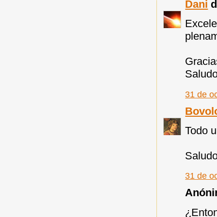
Dani
di
Excele
plenam
Gracia
Salud
31 de o
Bovol
Todo u
Saludo
31 de o
Anónim
¿Enton