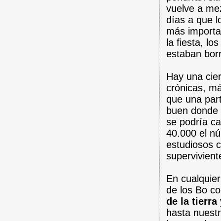
vuelve a mez
días a que l
más importa
la fiesta, l
estaban borr
Hay una cie
crónicas, m
que una part
buen donde f
se podría ca
40.000 el n
estudiosos 
supervivient
En cualquier
de los Bo c
de la tierra
hasta nuest