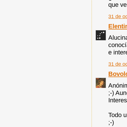
que ve
31 de o
Elenti
Alucin
conocí
e inter
31 de o
Bovol
Anónim
;-) Au
Intere
Todo u
;-)