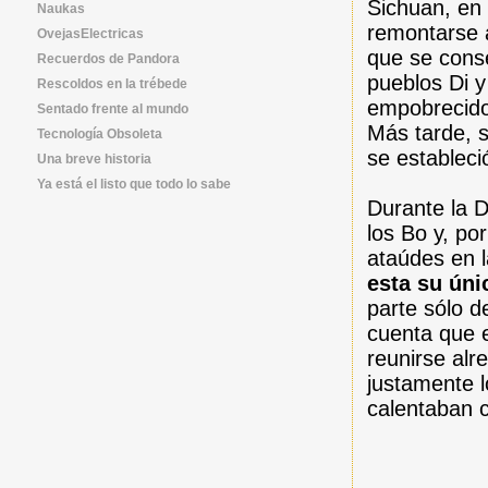
Sichuan, en 
Naukas
remontarse
OvejasElectricas
que se conse
Recuerdos de Pandora
pueblos Di y
Rescoldos en la trébede
empobrecido
Sentado frente al mundo
Más tarde, s
Tecnología Obsoleta
se estableci
Una breve historia
Ya está el listo que todo lo sabe
Durante la D
los Bo y, po
ataúdes en l
esta su úni
parte sólo d
cuenta que e
reunirse alr
justamente l
calentaban 